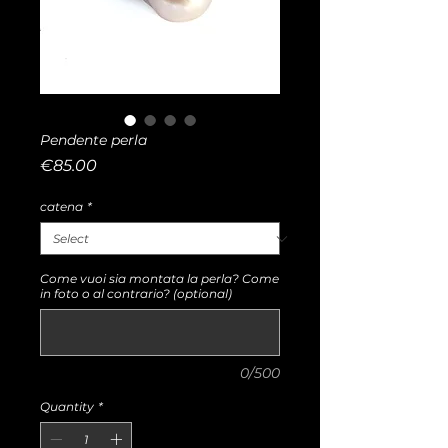
Pendente perla
Price
€85.00
catena
*
Come vuoi sia montata la perla? Come
in foto o al contrario? (optional)
0/500
Quantity
*