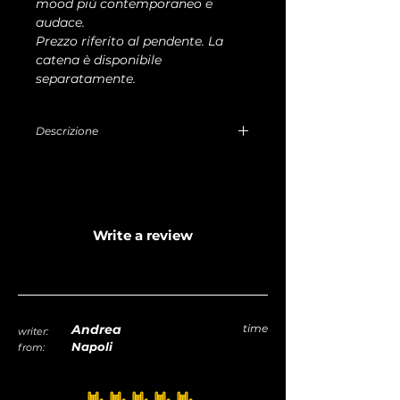
mood più contemporaneo e
audace.
Prezzo riferito al pendente. La
catena è disponibile
separatamente.
Descrizione
Pendente in argento con perla
barocca.prezzo escluso catena
disponibile separatamente
Write a review
Andrea
time
writer:
Napoli
from: